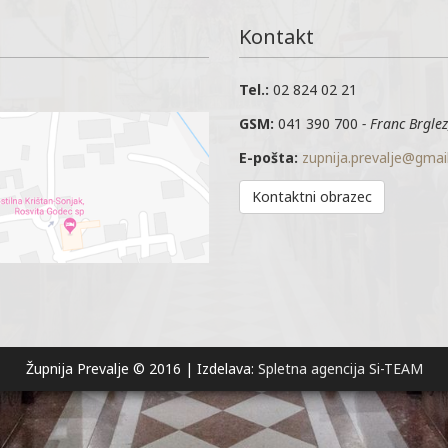
Kontakt
Tel.:
02 824 02 21
GSM:
041 390 700
- Franc Brglez
E-pošta:
zupnija.prevalje@gmai
Kontaktni obrazec
Župnija Prevalje © 2016 | Izdelava:
Spletna agencija Si-TEAM