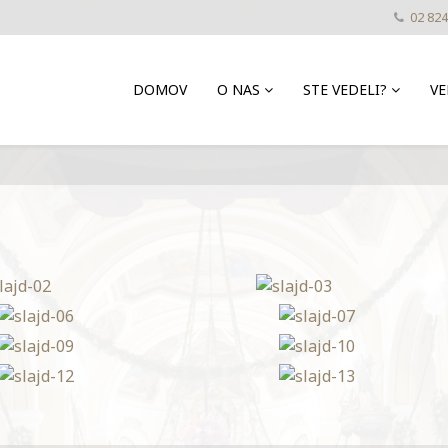
02 824
DOMOV
O NAS
STE VEDELI?
VE