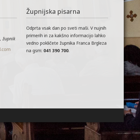
Župnijska pisarna
Odprta vsak dan po sveti maši. V nujnih
primerih in za kakšno informacijo lahko
, župnik
vedno pokličete župnika Franca Brgleza
l.com
na gsm:
041 390 700
.