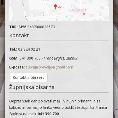
TRR:
SI56 048700002867311
Kontakt
Tel.:
02 824 02 21
GSM:
041 390 700
- Franc Brglez, župnik
E-pošta:
zupnija.prevalje@gmail.com
Kontaktni obrazec
Župnijska pisarna
Odprta vsak dan po sveti maši. V nujnih primerih in za
kakšno informacijo lahko vedno pokličete župnika Franca
Brgleza na gsm:
041 390 700
.