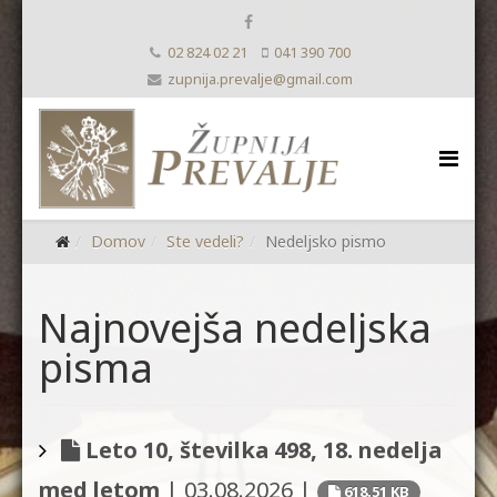
02 824 02 21
041 390 700
zupnija.prevalje@gmail.com
Domov
Ste vedeli?
Nedeljsko pismo
Najnovejša nedeljska
pisma
Leto 10, številka 498, 18. nedelja
med letom
|
03.08.2026
|
618.51 KB