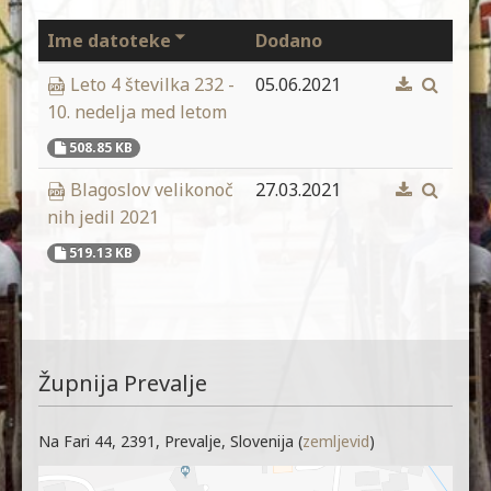
Ime datoteke
Dodano
Leto 4 številka 232 -
05.06.2021
10. nedelja med letom
508.85 KB
Blagoslov velikonoč
27.03.2021
nih jedil 2021
519.13 KB
Župnija Prevalje
Na Fari 44, 2391, Prevalje, Slovenija (
zemljevid
)