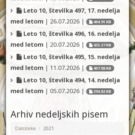
Leto 10, številka 497, 17. nedelja
med letom
|
26.07.2026
|
404.91 KB
Leto 10, številka 496, 16. nedelja
med letom
|
20.07.2026
|
435.37 KB
Leto 10, številka 495, 15. nedelja
med letom
|
11.07.2026
|
407.88 KB
Leto 10, številka 494, 14. nedelja
med letom
|
05.07.2026
|
394.83 KB
Arhiv nedeljskih pisem
Datoteke
/
2021